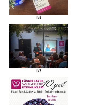
fs5
fs7