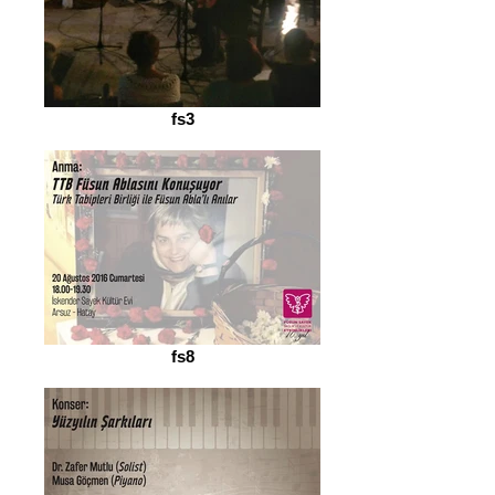
fs3
fs8