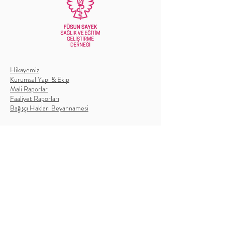
Hikayemiz
Kurumsal Yapı & Ekip
Mali Raporlar
Faaliyet Raporları
Bağışçı Hakları Beyannamesi
HAKKIMIZDA
Füsun Sayek Sağlık ve Eğitim Geliştirme
Derneği
Arsuz Yaşam Merkezi
Google Maps
Uluçınar Mah. Zarif Cad.
Arsuz / Hatay 31285 Türkiye
info@fusunsayek.org